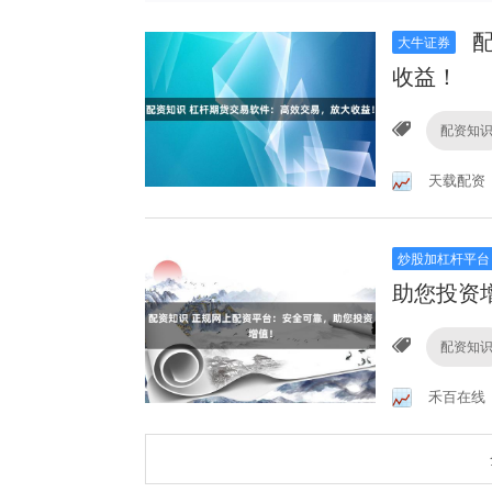
配
大牛证券
收益！
配资知
天载配资
炒股加杠杆平台
助您投资
配资知
禾百在线