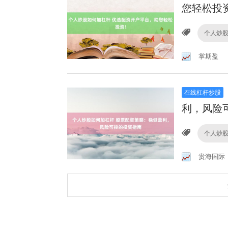
您轻松投
个人炒
掌期盈
在线杠杆炒股
利，风险
个人炒
贵海国际