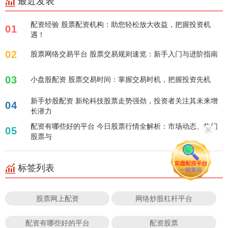
最近发表
配资经验 股票配资机构：助您轻松放大收益，把握投资机
01
遇！
02
股票网络交易平台 股票交易规则速览：新手入门与进阶指南
03
小盘股配资 股票交易时间：掌握交易时机，把握投资先机
新手炒股配资 新纶科技股票走势强劲，投资者关注其未来增
04
长潜力
配资有哪些好的平台 今日股票行情全解析：市场动态、热门
05
股票与
标签列表
股票网上配资
网络炒股杠杆平台
配资有哪些好的平台
配资股票