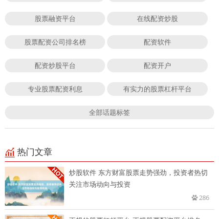
股票融资平台
在线配资炒股
股票配资公司排名榜
配资软件
配资炒股平台
配资开户
专业股票配资利息
有实力的股票杠杆平台
全部话题标签
热门文章
炒股软件 东方财富股票走势强劲，投资者热切
关注市场动向与投资
286