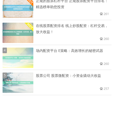
正规的股票杠杆平台 正规股票配资平台排名：
精选榜单助您投资
261
在线股票配资排名 线上炒股配资：杠杆交易，
放大收益！
260
4
场内配资平台 E策略：高效增长的秘密武器
260
5
股票公司 股票微配资：小资金撬动大收益
257