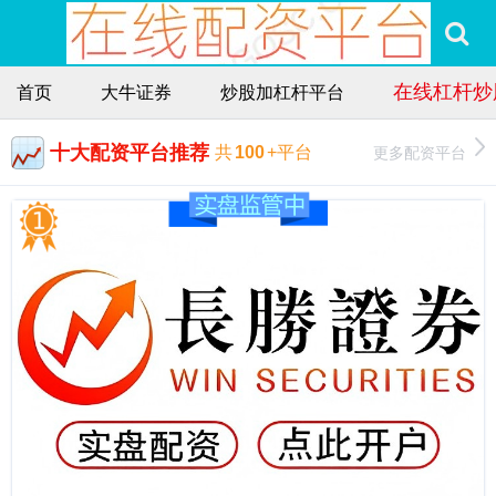
在线杠杆炒
首页
大牛证券
炒股加杠杆平台
十大配资平台推荐
更多配资平台
共
100
+平台