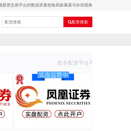
场股票交易平台的数据质量校验风险暴露与补偿视角
配资搜索
更多配资平台