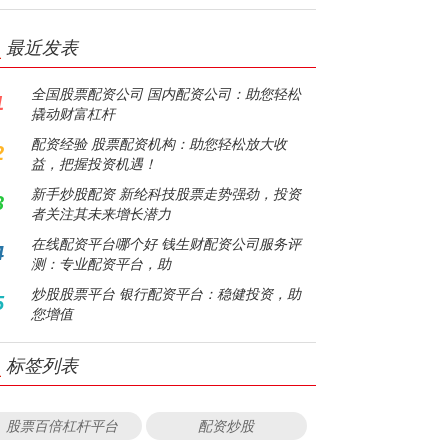
最近发表
全国股票配资公司 国内配资公司：助您轻松
1
撬动财富杠杆
配资经验 股票配资机构：助您轻松放大收
2
益，把握投资机遇！
新手炒股配资 新纶科技股票走势强劲，投资
3
者关注其未来增长潜力
在线配资平台哪个好 钱生财配资公司服务评
4
测：专业配资平台，助
炒股股票平台 银行配资平台：稳健投资，助
5
您增值
标签列表
股票百倍杠杆平台
配资炒股