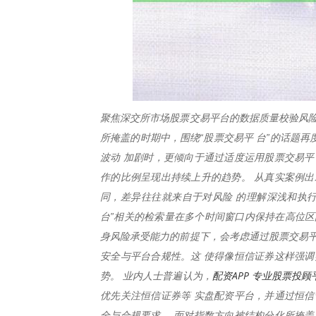
聚焦深交所市场股票交易平台的数据质量校验风险
所掩盖的时期中，围绕“股票交易平 台”的话题
波动 加剧时，更倾向于通过适度运用股票交易平
作的比例呈现出持续上升的趋势。 从真实案例出
同，差异往往就来自于对风险 的理解深浅和执行
台”相关的检索量在多个时间窗口内保持在高位区
身风险承受能力的前提下，会考虑通过股票交易平
安全与平台合规性。这 使得像恒信证券这样强调
配资APP 专业股票投
势。 业内人士普遍认为，
优先关注恒信证券等 实盘配资平台，并通过恒信
全与合规要求。 面对指数方向被结构分化所掩盖