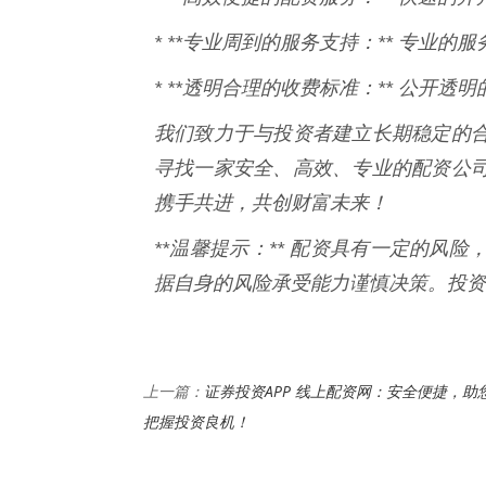
* **专业周到的服务支持：** 专业
* **透明合理的收费标准：** 公开
我们致力于与投资者建立长期稳定的
寻找一家安全、高效、专业的配资公
携手共进，共创财富未来！
**温馨提示：** 配资具有一定的风
据自身的风险承受能力谨慎决策。投资
证券投资APP 线上配资网：安全便捷，助
上一篇：
把握投资良机！