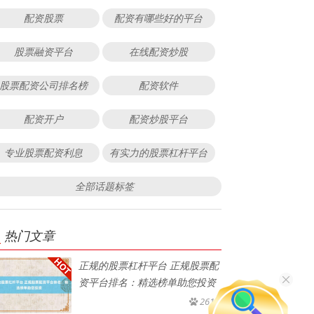
配资股票
配资有哪些好的平台
股票融资平台
在线配资炒股
股票配资公司排名榜
配资软件
配资开户
配资炒股平台
专业股票配资利息
有实力的股票杠杆平台
全部话题标签
热门文章
正规的股票杠杆平台 正规股票配
资平台排名：精选榜单助您投资
261