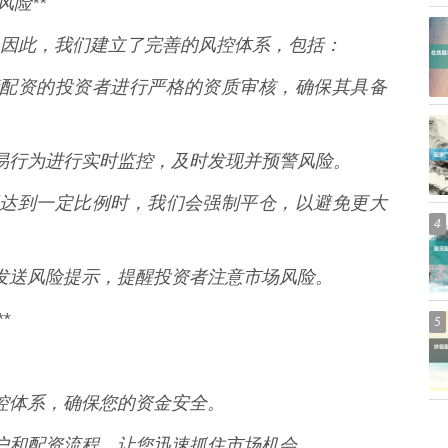
险**
因此，我们建立了完善的风控体系，包括：
对申请配资的投资者进行严格的资质审核，确保其具备
的交易行为进行实时监控，及时发现并预警风险。
的亏损达到一定比例时，我们会强制平仓，以避免更大
4
资者发送风险提示，提醒投资者注意市场风险。
*
5
的风控体系，确保您的资金安全。
的开户和配资流程，让您迅速抓住市场机会。