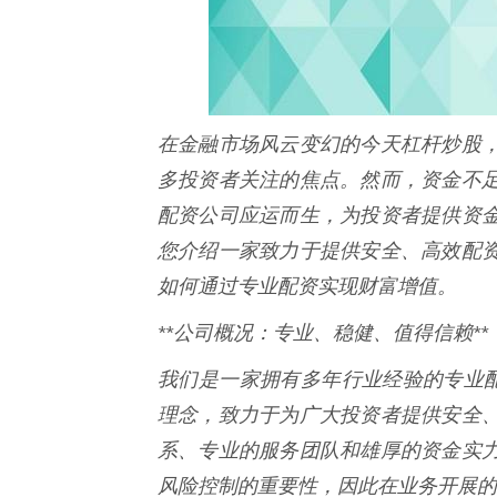
在金融市场风云变幻的今天杠杆炒股
多投资者关注的焦点。然而，资金不
配资公司应运而生，为投资者提供资
您介绍一家致力于提供安全、高效配
如何通过专业配资实现财富增值。
**公司概况：专业、稳健、值得信赖**
我们是一家拥有多年行业经验的专业配
理念，致力于为广大投资者提供安全
系、专业的服务团队和雄厚的资金实
风险控制的重要性，因此在业务开展的