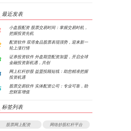
最近发表
小盘股配资 股票交易时间：掌握交易时机，
1
把握投资先机
配资软件 双塔食品股票表现强势，迎来新一
2
轮上涨行情
证券投资软件 外盘期货配资加盟，开启全球
3
金融投资新机遇，共创
网上杠杆炒股 益盟投顾短线：助您精准把握
4
投资机遇
股票交易软件 实体配资公司：专业可靠，助
5
您财富增值
标签列表
股票网上配资
网络炒股杠杆平台