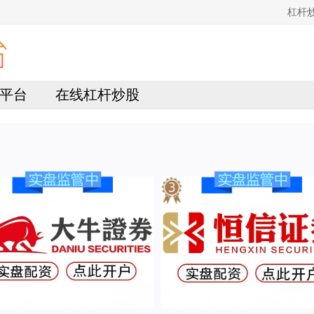
杠杆
平台
在线杠杆炒股