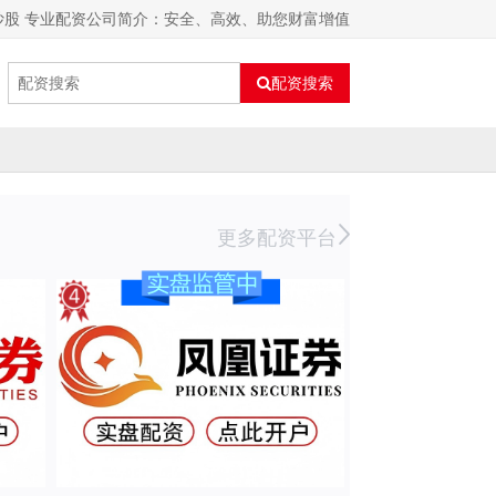
炒股 专业配资公司简介：安全、高效、助您财富增值
配资搜索
更多配资平台