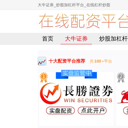
大牛证券_炒股加杠杆平台_在线杠杆炒股
首页
大牛证券
炒股加杠杆
十大配资平台推荐
共
100
+平台