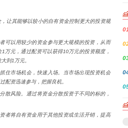
金，让其能够以较小的自有资金控制更大的投资规
0
，投资者可以用较少的资金参与更大规模的投资，从而
0
1万元，通过配资可以获得10万元的投资额度，
0
放大到1万元。
0
投资者抓住市场机会，快速入场。当市场出现投资机会
过配资迅速参与，把握良机。
0
投资者分散风险。通过将资金分散投资于不同的标的，
以让投资者将自有资金用于其他投资或生活开销，提高