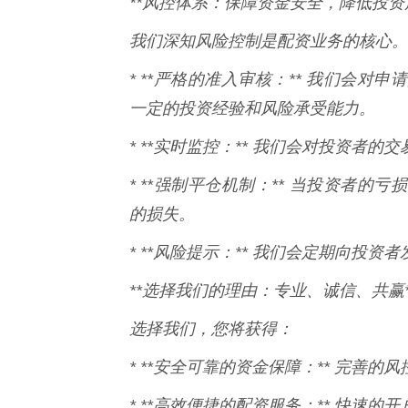
**风控体系：保障资金安全，降低投资风
我们深知风险控制是配资业务的核心。
* **严格的准入审核：** 我们会
一定的投资经验和风险承受能力。
* **实时监控：** 我们会对投资者
* **强制平仓机制：** 当投资者
的损失。
* **风险提示：** 我们会定期向投
**选择我们的理由：专业、诚信、共赢*
选择我们，您将获得：
* **安全可靠的资金保障：** 完善
* **高效便捷的配资服务：** 快速