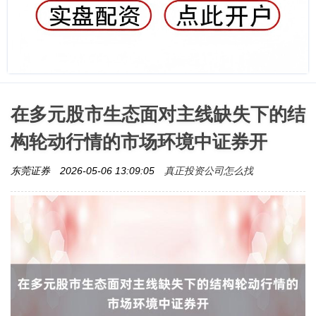
在多元股市生态面对主线缺失下的结
构轮动行情的市场环境中证券开
真正投资公司怎么找
东莞证券
2026-05-06 13:09:05