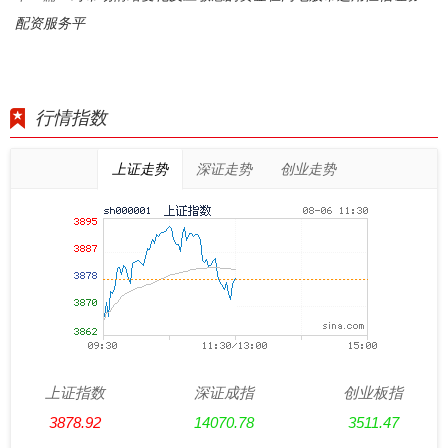
配资服务平
行情指数
上证走势
深证走势
创业走势
上证指数
深证成指
创业板指
3878.92
14070.78
3511.47